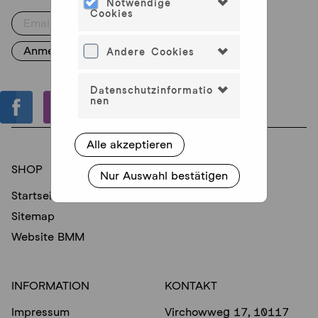
Notwendige
Cookies
Andere Cookies
Datenschutzinformatio
nen
Alle akzeptieren
SHOP
SERVICE
Nur Auswahl bestätigen
Startseite
Konto verwalten
Sitemap
Website BMM
INFORMATION
KONTAKT
Impressum
Virchowweg 17, 10117