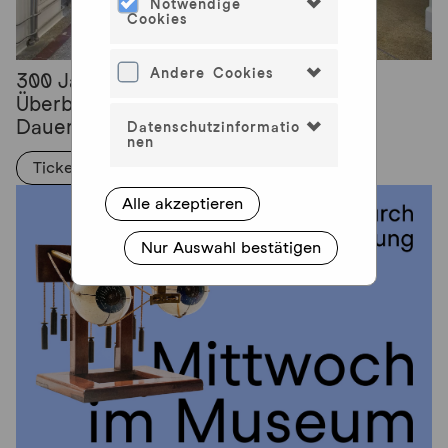
Notwendige
Cookies
Andere Cookies
300 Jahre Medizingeschichte -
Überblicksführung durch die
Dauerausstellung
Datenschutzinformatio
nen
Tickets >
Alle akzeptieren
Nur Auswahl bestätigen